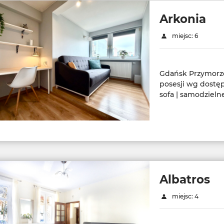
Arkonia
miejsc: 6
Gdańsk Przymorze 
posesji wg dostępn
sofa | samodziel
Albatros
miejsc: 4