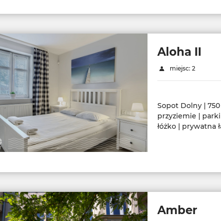
Aloha II
miejsc: 2
Sopot Dolny | 750
przyziemie | parki
łóżko | prywatna ł
Amber