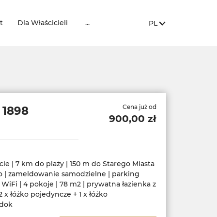
t
Dla Właścicieli
...
PL
Cena już od
 1898
900,00 zł
e | 7 km do plaży | 150 m do Starego Miasta
ro | zameldowanie samodzielne | parking
 WiFi | 4 pokoje | 78 m2 | prywatna łazienka z
 x łóżko pojedyncze + 1 x łóżko
idok