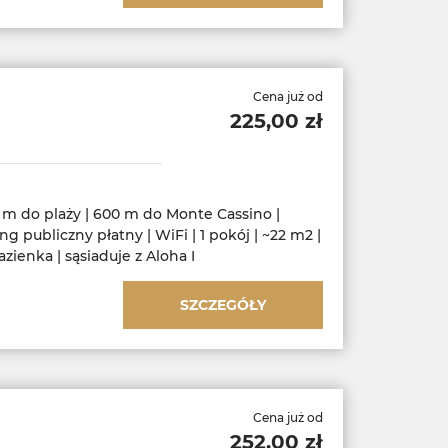
Cena już od
225,00 zł
 m do plaży | 600 m do Monte Cassino |
ng publiczny płatny | WiFi | 1 pokój | ~22 m2 |
azienka | sąsiaduje z Aloha I
SZCZEGÓŁY
Cena już od
252,00 zł