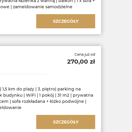
rywatna łazienka z wanną | balkon | 1 x sofa +
bowe | zameldowanie samodzielne
SZCZEGÓŁY
Cena już od
270,00 zł
1,5 km do plaży | 3. piętro| parking na
k budynku | WiFi | 1 pokój | 31 m2 | prywatna
icem | sofa rozkładana + łóżko podwójne |
eldowanie
SZCZEGÓŁY