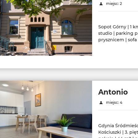
miejsc: 2
Sopot Górny | 1 km
studio | parking p
prysznicem | sofa |
Antonio
miejsc: 4
Gdynia Śródmieśc
Kościuszki | 3. pię