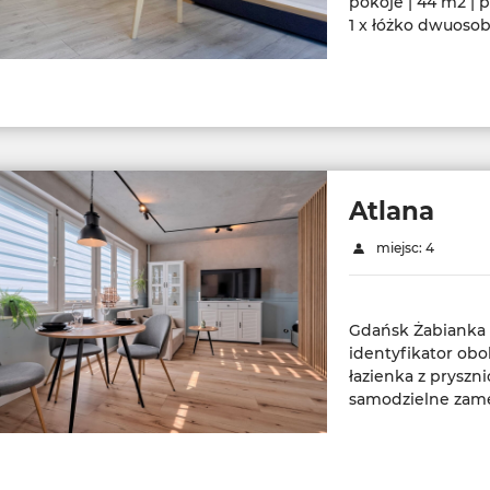
pokoje | 44 m2 | p
1 x łóżko dwuoso
Atlana
miejsc: 4
Gdańsk Żabianka | 
identyfikator obo
łazienka z pryszn
samodzielne zam