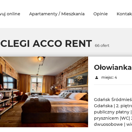
uj online
Apartamenty / Mieszkania
Opinie
Kontak
CLEGI ACCO RENT
66
ofert
Ołowianka
miejsc: 4
Gdańsk Śródmieści
Gdańska | 2. pięt
publiczny płatny |
prysznicem |WC| 2
dwuosobowe | w