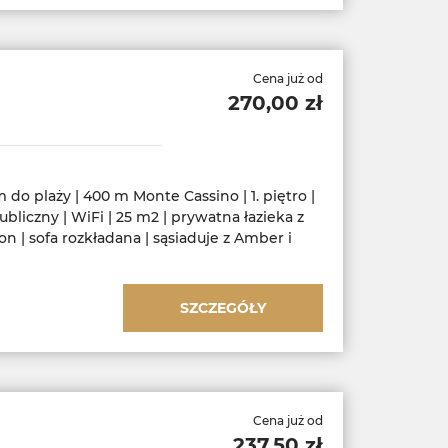
Cena już od
270,00 zł
 do plaży | 400 m Monte Cassino | 1. piętro |
ubliczny | WiFi | 25 m2 | prywatna łazieka z
n | sofa rozkładana | sąsiaduje z Amber i
SZCZEGÓŁY
Cena już od
237,50 zł