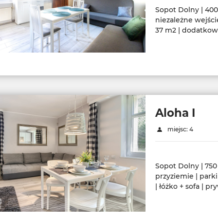
Sopot Dolny | 400
niezależne wejście
37 m2 | dodatkowa 
Aloha I
miejsc: 4
Sopot Dolny | 750
przyziemie | parki
| łóżko + sofa | pr