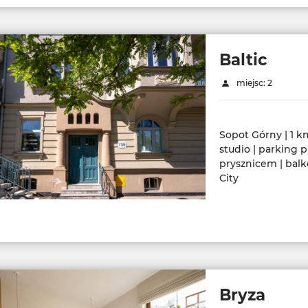
Baltic
miejsc: 2
Sopot Górny | 1 km
studio | parking p
prysznicem | balko
City
Bryza