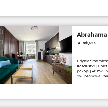
Abrahama
miejsc: 4
Gdynia Śródmieśc
Kościuszki | 1. pię
pokoje | 40 m2 | p
dwuosobowe | za