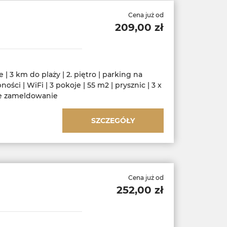
Cena już od
209,00 zł
| 3 km do plaży | 2. piętro | parking na
ości | WiFi | 3 pokoje | 55 m2 | prysznic | 3 x
ne zameldowanie
SZCZEGÓŁY
Cena już od
252,00 zł