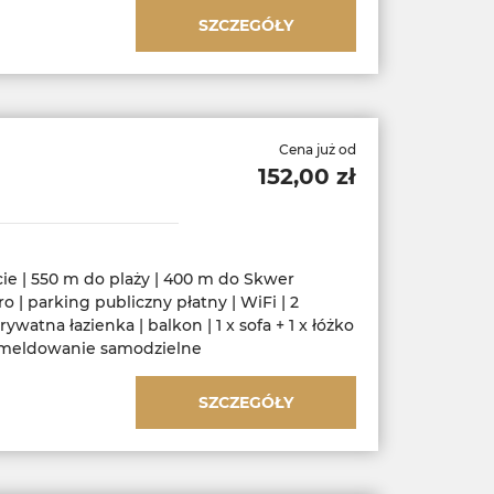
SZCZEGÓŁY
Cena już od
152,00 zł
ie | 550 m do plaży | 400 m do Skwer
tro | parking publiczny płatny | WiFi | 2
rywatna łazienka | balkon | 1 x sofa + 1 x łóżko
meldowanie samodzielne
SZCZEGÓŁY