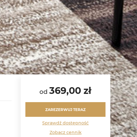
369,00 zł
od
ZAREZERWUJ TERAZ
Sprawdź dostępność
Zobacz cennik