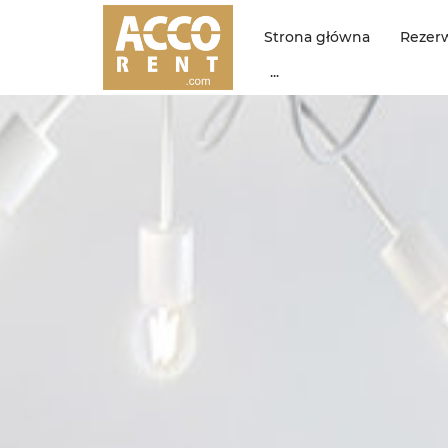
Strona główna
Rezerw
...