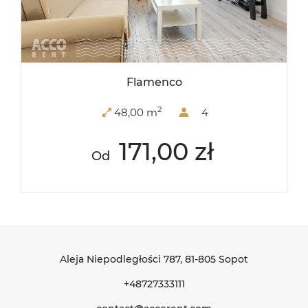
Flamenco
2
48,00 m
4
171,00 zł
Od
Aleja Niepodległości 787
, 81-805 Sopot
+48727333111