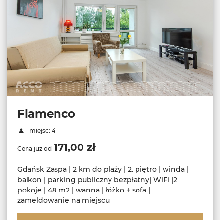
Flamenco
miejsc: 4
171,00 zł
Cena już od
Gdańsk Zaspa | 2 km do plaży | 2. piętro | winda |
balkon | parking publiczny bezpłatny| WiFi |2
pokoje | 48 m2 | wanna | łóżko + sofa |
zameldowanie na miejscu