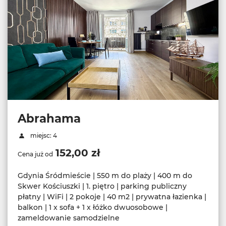
Abrahama
miejsc: 4
152,00 zł
Cena już od
Gdynia Śródmieście | 550 m do plaży | 400 m do
Skwer Kościuszki | 1. piętro | parking publiczny
płatny | WiFi | 2 pokoje | 40 m2 | prywatna łazienka |
balkon | 1 x sofa + 1 x łóżko dwuosobowe |
zameldowanie samodzielne