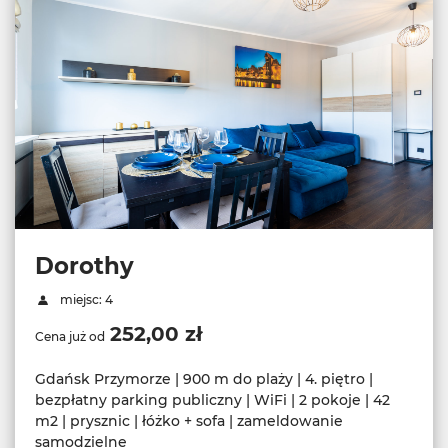
Dorothy
miejsc: 4
252,00 zł
Cena już od
Gdańsk Przymorze | 900 m do plaży | 4. piętro |
bezpłatny parking publiczny | WiFi | 2 pokoje | 42
m2 | prysznic | łóżko + sofa | zameldowanie
samodzielne