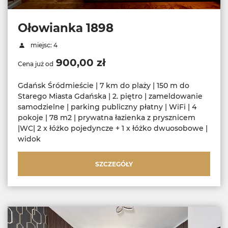
Ołowianka 1898
miejsc: 4
900,00 zł
Cena już od
Gdańsk Śródmieście | 7 km do plaży | 150 m do
Starego Miasta Gdańska | 2. piętro | zameldowanie
samodzielne | parking publiczny płatny | WiFi | 4
pokoje | 78 m2 | prywatna łazienka z prysznicem
|WC| 2 x łóżko pojedyncze + 1 x łóżko dwuosobowe |
widok
SZCZEGÓŁY