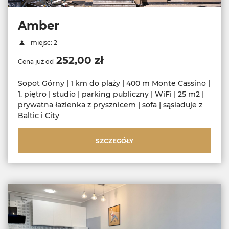
Amber
miejsc: 2
252,00 zł
Cena już od
Sopot Górny | 1 km do plaży | 400 m Monte Cassino |
1. piętro | studio | parking publiczny | WiFi | 25 m2 |
prywatna łazienka z prysznicem | sofa | sąsiaduje z
Baltic i City
SZCZEGÓŁY