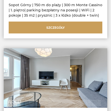
Sopot Górny | 750 m do plaży | 300 m Monte Cassino
| 1. piętro| parking bezpłatny na posesji | WiFi | 2
pokoje | 35 m2 | prysznic | 3 x łóżko (double + twin)
SZCZEGÓŁY