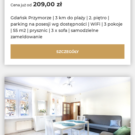
209,00 zł
Cena już od
Gdańsk Przymorze | 3 km do plaży | 2. piętro |
parking na posesji wg dostępności | WiFi | 3 pokoje
| 55 m2 | prysznic | 3 x sofa | samodzielne
zameldowanie
SZCZEGÓŁY