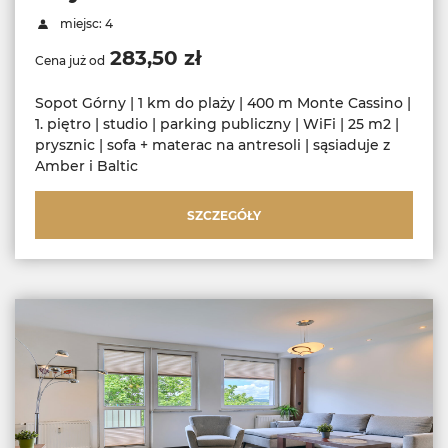
miejsc: 4
283,50 zł
Cena już od
Sopot Górny | 1 km do plaży | 400 m Monte Cassino |
1. piętro | studio | parking publiczny | WiFi | 25 m2 |
prysznic | sofa + materac na antresoli | sąsiaduje z
Amber i Baltic
SZCZEGÓŁY