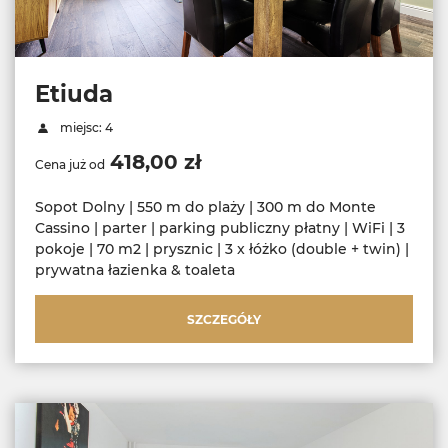
Etiuda
miejsc: 4
418,00 zł
Cena już od
Sopot Dolny | 550 m do plaży | 300 m do Monte
Cassino | parter | parking publiczny płatny | WiFi | 3
pokoje | 70 m2 | prysznic | 3 x łóżko (double + twin) |
prywatna łazienka & toaleta
SZCZEGÓŁY