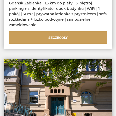
Gdańsk Żabianka | 1,5 km do plaży | 3. piętro|
parking na identyfikator obok budynku | WiFi | 1
pokój | 31 m2 | prywatna łazienka z prysznicem | sofa
rozkładana + łóżko podwójne | samodzielne
zameldowanie
SZCZEGÓŁY