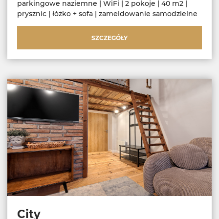
parkingowe naziemne | WiFi | 2 pokoje | 40 m2 |
prysznic | łóżko + sofa | zameldowanie samodzielne
SZCZEGÓŁY
City