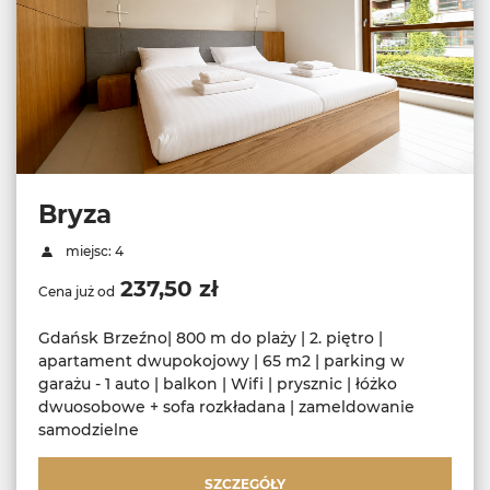
Bryza
miejsc: 4
237,50 zł
Cena już od
Gdańsk Brzeźno| 800 m do plaży | 2. piętro |
apartament dwupokojowy | 65 m2 | parking w
garażu - 1 auto | balkon | Wifi | prysznic | łóżko
dwuosobowe + sofa rozkładana | zameldowanie
samodzielne
SZCZEGÓŁY