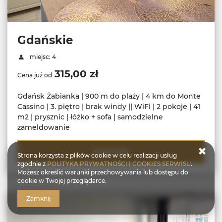
Gdańskie
miejsc: 4
315,00 zł
Cena już od
Gdańsk Żabianka | 900 m do plaży | 4 km do Monte
Cassino | 3. piętro | brak windy || WiFi | 2 pokoje | 41
m2 | prysznic | łóżko + sofa | samodzielne
zameldowanie
SZCZEGÓŁY
Strona korzysta z plików cookie w celu realizacji usług
zgodnie z
POLITYKA PRYWATNOŚCI I COOKIES SERWISU
.
Możesz określić warunki przechowywania lub dostępu do
cookie w Twojej przeglądarce.
Zamknij