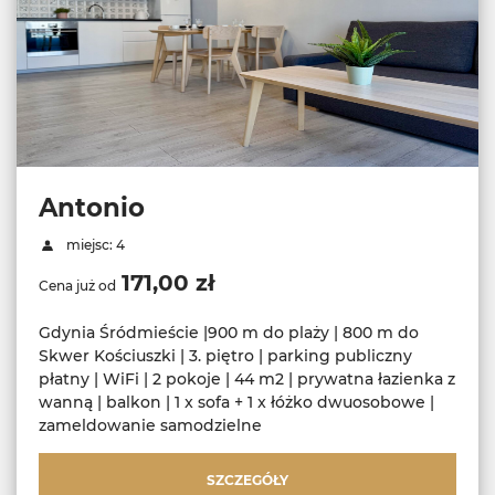
Antonio
miejsc: 4
171,00 zł
Cena już od
Gdynia Śródmieście |900 m do plaży | 800 m do
Skwer Kościuszki | 3. piętro | parking publiczny
płatny | WiFi | 2 pokoje | 44 m2 | prywatna łazienka z
wanną | balkon | 1 x sofa + 1 x łóżko dwuosobowe |
zameldowanie samodzielne
SZCZEGÓŁY