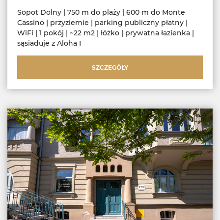
Sopot Dolny | 750 m do plaży | 600 m do Monte
Cassino | przyziemie | parking publiczny płatny |
WiFi | 1 pokój | ~22 m2 | łóżko | prywatna łazienka |
sąsiaduje z Aloha I
SZCZEGÓŁY