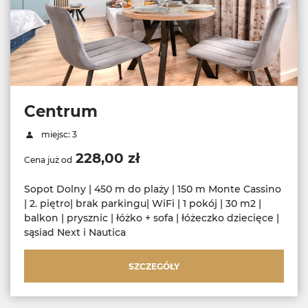
Centrum
miejsc: 3
228,00 zł
Cena już od
Sopot Dolny | 450 m do plaży | 150 m Monte Cassino
| 2. piętro| brak parkingu| WiFi | 1 pokój | 30 m2 |
balkon | prysznic | łóżko + sofa | łóżeczko dziecięce |
sąsiad Next i Nautica
SZCZEGÓŁY