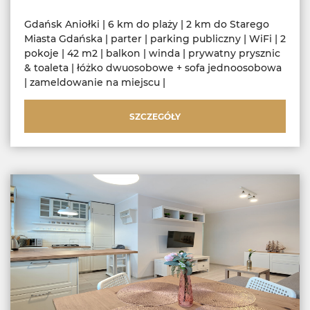
Gdańsk Aniołki | 6 km do plaży | 2 km do Starego
Miasta Gdańska | parter | parking publiczny | WiFi | 2
pokoje | 42 m2 | balkon | winda | prywatny prysznic
& toaleta | łóżko dwuosobowe + sofa jednoosobowa
| zameldowanie na miejscu |
SZCZEGÓŁY