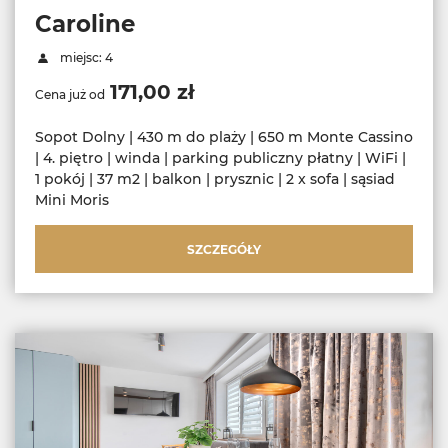
Caroline
miejsc: 4
171,00 zł
Cena już od
Sopot Dolny | 430 m do plaży | 650 m Monte Cassino
| 4. piętro | winda | parking publiczny płatny | WiFi |
1 pokój | 37 m2 | balkon | prysznic | 2 x sofa | sąsiad
Mini Moris
SZCZEGÓŁY