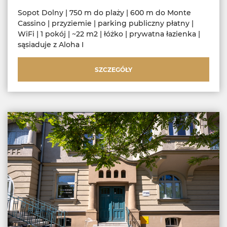
Sopot Dolny | 750 m do plaży | 600 m do Monte
Cassino | przyziemie | parking publiczny płatny |
WiFi | 1 pokój | ~22 m2 | łóżko | prywatna łazienka |
sąsiaduje z Aloha I
SZCZEGÓŁY