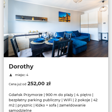
Dorothy
miejsc: 4
252,00 zł
Cena już od
Gdańsk Przymorze | 900 m do plaży | 4. piętro |
bezpłatny parking publiczny | WiFi | 2 pokoje | 42
m2 | prysznic | łóżko + sofa | zameldowanie
samodzielne