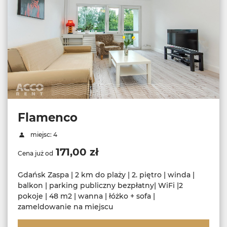
Flamenco
miejsc: 4
171,00 zł
Cena już od
Gdańsk Zaspa | 2 km do plaży | 2. piętro | winda |
balkon | parking publiczny bezpłatny| WiFi |2
pokoje | 48 m2 | wanna | łóżko + sofa |
zameldowanie na miejscu