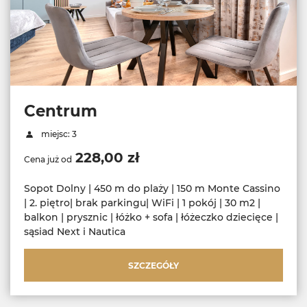
Centrum
miejsc: 3
228,00 zł
Cena już od
Sopot Dolny | 450 m do plaży | 150 m Monte Cassino
| 2. piętro| brak parkingu| WiFi | 1 pokój | 30 m2 |
balkon | prysznic | łóżko + sofa | łóżeczko dziecięce |
sąsiad Next i Nautica
SZCZEGÓŁY