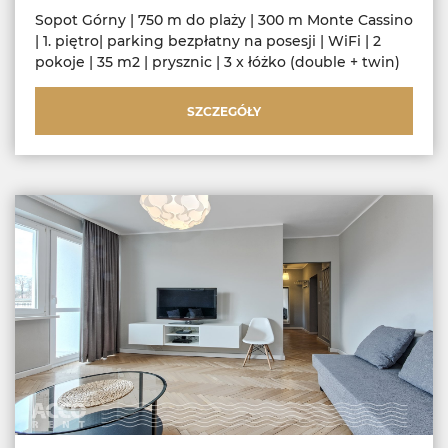
Sopot Górny | 750 m do plaży | 300 m Monte Cassino
| 1. piętro| parking bezpłatny na posesji | WiFi | 2
pokoje | 35 m2 | prysznic | 3 x łóżko (double + twin)
SZCZEGÓŁY