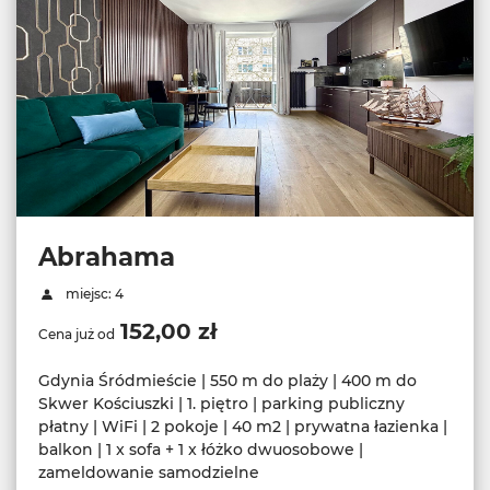
Abrahama
miejsc: 4
152,00 zł
Cena już od
Gdynia Śródmieście | 550 m do plaży | 400 m do
Skwer Kościuszki | 1. piętro | parking publiczny
płatny | WiFi | 2 pokoje | 40 m2 | prywatna łazienka |
balkon | 1 x sofa + 1 x łóżko dwuosobowe |
zameldowanie samodzielne