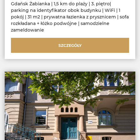
Gdańsk Żabianka | 1,5 km do plaży | 3. piętro|
parking na identyfikator obok budynku | WiFi | 1
pokój | 31 m2 | prywatna łazienka z prysznicem | sofa
rozkładana + łóżko podwójne | samodzielne
zameldowanie
SZCZEGÓŁY