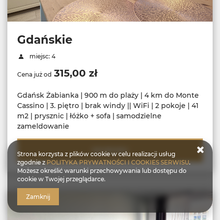
Gdańskie
miejsc: 4
315,00 zł
Cena już od
Gdańsk Żabianka | 900 m do plaży | 4 km do Monte
Cassino | 3. piętro | brak windy || WiFi | 2 pokoje | 41
m2 | prysznic | łóżko + sofa | samodzielne
zameldowanie
SZCZEGÓŁY
Strona korzysta z plików cookie w celu realizacji usług
zgodnie z
POLITYKA PRYWATNOŚCI I COOKIES SERWISU
.
Możesz określić warunki przechowywania lub dostępu do
cookie w Twojej przeglądarce.
Zamknij