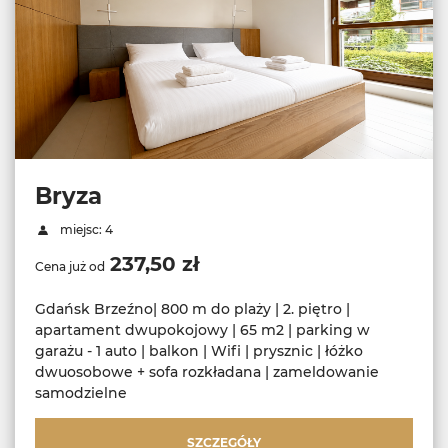
Bryza
miejsc: 4
237,50 zł
Cena już od
Gdańsk Brzeźno| 800 m do plaży | 2. piętro |
apartament dwupokojowy | 65 m2 | parking w
garażu - 1 auto | balkon | Wifi | prysznic | łóżko
dwuosobowe + sofa rozkładana | zameldowanie
samodzielne
SZCZEGÓŁY