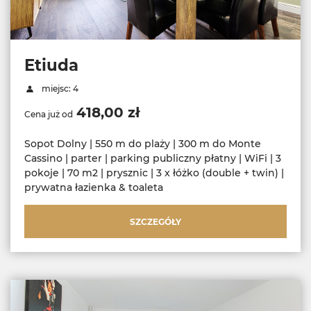
Etiuda
miejsc: 4
418,00 zł
Cena już od
Sopot Dolny | 550 m do plaży | 300 m do Monte
Cassino | parter | parking publiczny płatny | WiFi | 3
pokoje | 70 m2 | prysznic | 3 x łóżko (double + twin) |
prywatna łazienka & toaleta
SZCZEGÓŁY