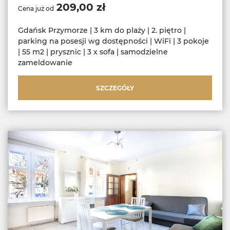
209,00 zł
Cena już od
Gdańsk Przymorze | 3 km do plaży | 2. piętro |
parking na posesji wg dostępności | WiFi | 3 pokoje
| 55 m2 | prysznic | 3 x sofa | samodzielne
zameldowanie
SZCZEGÓŁY