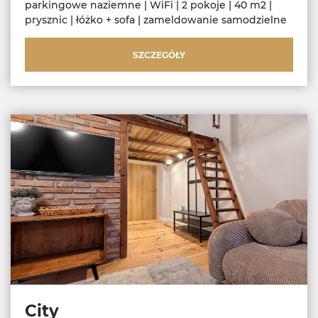
parkingowe naziemne | WiFi | 2 pokoje | 40 m2 |
prysznic | łóżko + sofa | zameldowanie samodzielne
SZCZEGÓŁY
City