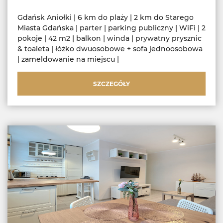
Gdańsk Aniołki | 6 km do plaży | 2 km do Starego
Miasta Gdańska | parter | parking publiczny | WiFi | 2
pokoje | 42 m2 | balkon | winda | prywatny prysznic
& toaleta | łóżko dwuosobowe + sofa jednoosobowa
| zameldowanie na miejscu |
SZCZEGÓŁY