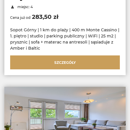
miejsc: 4
283,50 zł
Cena już od
Sopot Górny | 1 km do plaży | 400 m Monte Cassino |
1. piętro | studio | parking publiczny | WiFi | 25 m2 |
prysznic | sofa + materac na antresoli | sąsiaduje z
Amber i Baltic
SZCZEGÓŁY