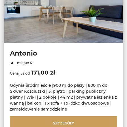
Antonio
miejsc: 4
171,00 zł
Cena już od
Gdynia Śródmieście |900 m do plaży | 800 m do
Skwer Kościuszki | 3. piętro | parking publiczny
płatny | WiFi | 2 pokoje | 44 m2 | prywatna łazienka z
wanną | balkon | 1 x sofa + 1 x łóżko dwuosobowe |
zameldowanie samodzielne
SZCZEGÓŁY