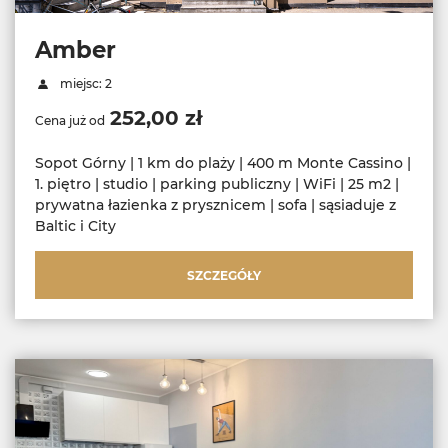
Amber
miejsc: 2
252,00 zł
Cena już od
Sopot Górny | 1 km do plaży | 400 m Monte Cassino |
1. piętro | studio | parking publiczny | WiFi | 25 m2 |
prywatna łazienka z prysznicem | sofa | sąsiaduje z
Baltic i City
SZCZEGÓŁY