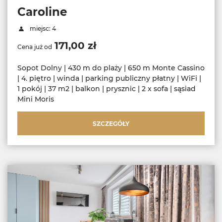
Caroline
miejsc: 4
171,00 zł
Cena już od
Sopot Dolny | 430 m do plaży | 650 m Monte Cassino
| 4. piętro | winda | parking publiczny płatny | WiFi |
1 pokój | 37 m2 | balkon | prysznic | 2 x sofa | sąsiad
Mini Moris
SZCZEGÓŁY