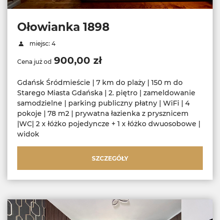
Ołowianka 1898
miejsc: 4
900,00 zł
Cena już od
Gdańsk Śródmieście | 7 km do plaży | 150 m do
Starego Miasta Gdańska | 2. piętro | zameldowanie
samodzielne | parking publiczny płatny | WiFi | 4
pokoje | 78 m2 | prywatna łazienka z prysznicem
|WC| 2 x łóżko pojedyncze + 1 x łóżko dwuosobowe |
widok
SZCZEGÓŁY