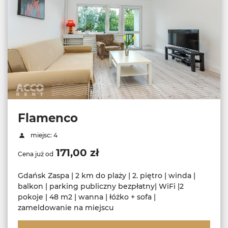
Flamenco
miejsc: 4
171,00 zł
Cena już od
Gdańsk Zaspa | 2 km do plaży | 2. piętro | winda |
balkon | parking publiczny bezpłatny| WiFi |2
pokoje | 48 m2 | wanna | łóżko + sofa |
zameldowanie na miejscu