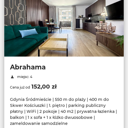
Abrahama
miejsc: 4
152,00 zł
Cena już od
Gdynia Śródmieście | 550 m do plaży | 400 m do
Skwer Kościuszki | 1. piętro | parking publiczny
płatny | WiFi | 2 pokoje | 40 m2 | prywatna łazienka |
balkon | 1 x sofa + 1 x łóżko dwuosobowe |
zameldowanie samodzielne