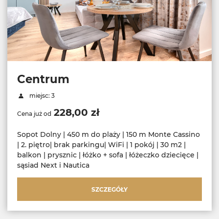
Centrum
miejsc: 3
228,00 zł
Cena już od
Sopot Dolny | 450 m do plaży | 150 m Monte Cassino
| 2. piętro| brak parkingu| WiFi | 1 pokój | 30 m2 |
balkon | prysznic | łóżko + sofa | łóżeczko dziecięce |
sąsiad Next i Nautica
SZCZEGÓŁY