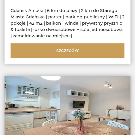
Gdańsk Aniołki | 6 km do plaży | 2 km do Starego
Miasta Gdańska | parter | parking publiczny | WiFi | 2
pokoje | 42 m2 | balkon | winda | prywatny prysznic
& toaleta | łóżko dwuosobowe + sofa jednoosobowa
| zameldowanie na miejscu |
SZCZEGÓŁY