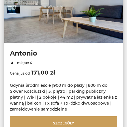
Antonio
miejsc: 4
171,00 zł
Cena już od
Gdynia Śródmieście |900 m do plaży | 800 m do
Skwer Kościuszki | 3. piętro | parking publiczny
płatny | WiFi | 2 pokoje | 44 m2 | prywatna łazienka z
wanną | balkon | 1 x sofa + 1 x łóżko dwuosobowe |
zameldowanie samodzielne
SZCZEGÓŁY