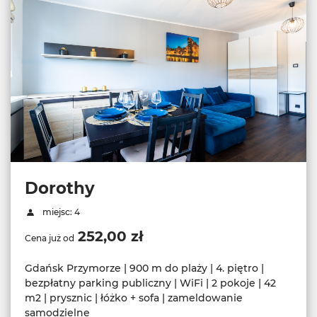
Dorothy
miejsc: 4
252,00 zł
Cena już od
Gdańsk Przymorze | 900 m do plaży | 4. piętro |
bezpłatny parking publiczny | WiFi | 2 pokoje | 42
m2 | prysznic | łóżko + sofa | zameldowanie
samodzielne