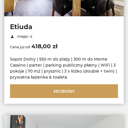
Etiuda
miejsc: 4
418,00 zł
Cena już od
Sopot Dolny | 550 m do plaży | 300 m do Monte
Cassino | parter | parking publiczny płatny | WiFi | 3
pokoje | 70 m2 | prysznic | 3 x łóżko (double + twin) |
prywatna łazienka & toaleta
SZCZEGÓŁY