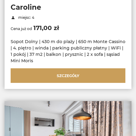
Caroline
miejsc: 4
171,00 zł
Cena już od
Sopot Dolny | 430 m do plaży | 650 m Monte Cassino
| 4. piętro | winda | parking publiczny płatny | WiFi |
1 pokój | 37 m2 | balkon | prysznic | 2 x sofa | sąsiad
Mini Moris
SZCZEGÓŁY