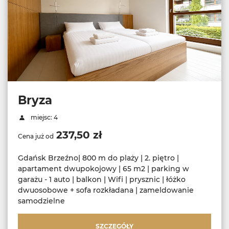
Bryza
miejsc: 4
237,50 zł
Cena już od
Gdańsk Brzeźno| 800 m do plaży | 2. piętro |
apartament dwupokojowy | 65 m2 | parking w
garażu - 1 auto | balkon | Wifi | prysznic | łóżko
dwuosobowe + sofa rozkładana | zameldowanie
samodzielne
SZCZEGÓŁY