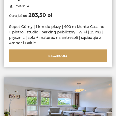
miejsc: 4
283,50 zł
Cena już od
Sopot Górny | 1 km do plaży | 400 m Monte Cassino |
1. piętro | studio | parking publiczny | WiFi | 25 m2 |
prysznic | sofa + materac na antresoli | sąsiaduje z
Amber i Baltic
SZCZEGÓŁY