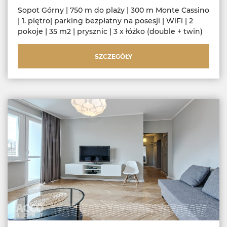
Sopot Górny | 750 m do plaży | 300 m Monte Cassino
| 1. piętro| parking bezpłatny na posesji | WiFi | 2
pokoje | 35 m2 | prysznic | 3 x łóżko (double + twin)
SZCZEGÓŁY