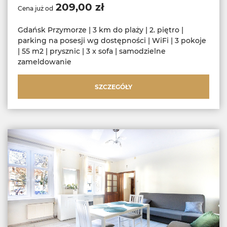
209,00 zł
Cena już od
Gdańsk Przymorze | 3 km do plaży | 2. piętro |
parking na posesji wg dostępności | WiFi | 3 pokoje
| 55 m2 | prysznic | 3 x sofa | samodzielne
zameldowanie
SZCZEGÓŁY