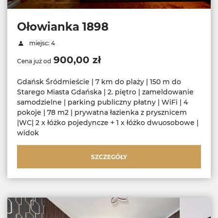
Ołowianka 1898
miejsc: 4
900,00 zł
Cena już od
Gdańsk Śródmieście | 7 km do plaży | 150 m do
Starego Miasta Gdańska | 2. piętro | zameldowanie
samodzielne | parking publiczny płatny | WiFi | 4
pokoje | 78 m2 | prywatna łazienka z prysznicem
|WC| 2 x łóżko pojedyncze + 1 x łóżko dwuosobowe |
widok
SZCZEGÓŁY