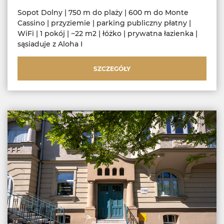
Sopot Dolny | 750 m do plaży | 600 m do Monte
Cassino | przyziemie | parking publiczny płatny |
WiFi | 1 pokój | ~22 m2 | łóżko | prywatna łazienka |
sąsiaduje z Aloha I
SZCZEGÓŁY