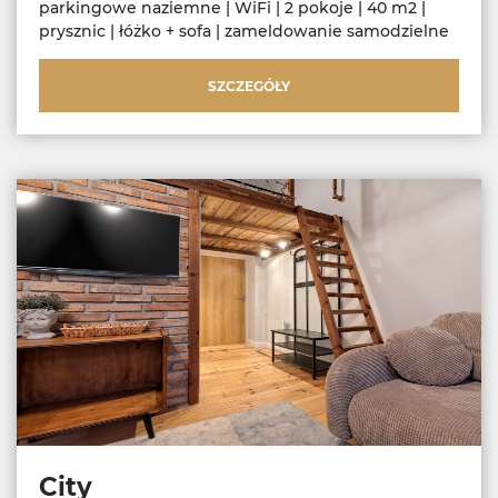
parkingowe naziemne | WiFi | 2 pokoje | 40 m2 |
prysznic | łóżko + sofa | zameldowanie samodzielne
SZCZEGÓŁY
City