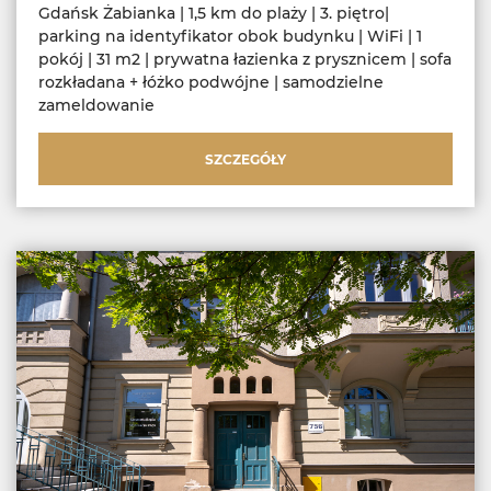
Gdańsk Żabianka | 1,5 km do plaży | 3. piętro|
parking na identyfikator obok budynku | WiFi | 1
pokój | 31 m2 | prywatna łazienka z prysznicem | sofa
rozkładana + łóżko podwójne | samodzielne
zameldowanie
SZCZEGÓŁY