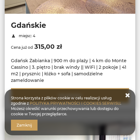
Gdańskie
miejsc: 4
315,00 zł
Cena już od
Gdańsk Żabianka | 900 m do plaży | 4 km do Monte
Cassino | 3. piętro | brak windy || WiFi | 2 pokoje | 41
m2 | prysznic | łóżko + sofa | samodzielne
zameldowanie
SZCZEGÓŁY
Strona korzysta z plików cookie w celu realizacji usług
zgodnie z
POLITYKA PRYWATNOŚCI I COOKIES SERWISU
.
Możesz określić warunki przechowywania lub dostępu do
cookie w Twojej przeglądarce.
Zamknij