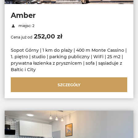
Amber
miejsc: 2
252,00 zł
Cena już od
Sopot Górny | 1 km do plaży | 400 m Monte Cassino |
1. piętro | studio | parking publiczny | WiFi | 25 m2 |
prywatna łazienka z prysznicem | sofa | sąsiaduje z
Baltic i City
SZCZEGÓŁY